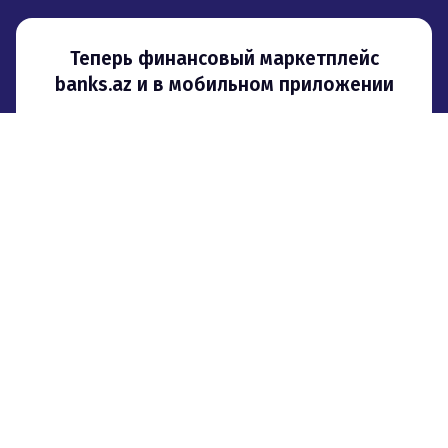
Теперь финансовый маркетплейс
banks.az и в мобильном приложении
О проекте
Реклама
Контакты
Партнерская программа
© 2008–
2026
,
ООО «Сити Груп». При использовании материалов
гиперссылка на banks.az обязательна
.
Мы используем файлы cookie для того, чтобы предоставить
пользователям больше возможностей при посещении сайта banks.az.
Пользовательское соглашение
Политика конфиденциальности