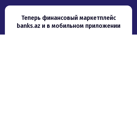
Теперь финансовый маркетплейс
banks.az и в мобильном приложении
О проекте
Реклама
Контакты
Партнерская программа
© 2008–
2026
,
ООО «Сити Груп». При использовании материалов
гиперссылка на banks.az обязательна
.
Мы используем файлы cookie для того, чтобы предоставить
пользователям больше возможностей при посещении сайта banks.az.
Пользовательское соглашение
Политика конфиденциальности