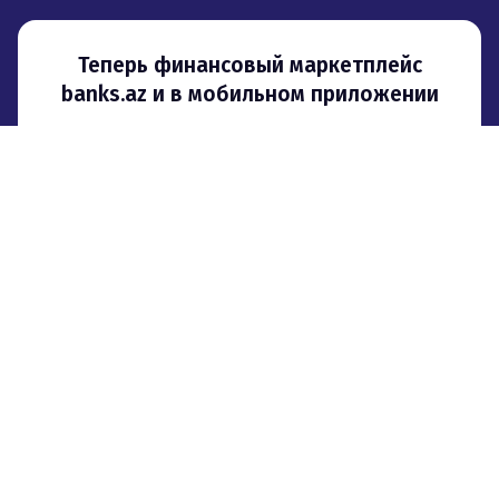
Теперь финансовый маркетплейс
banks.az и в мобильном приложении
О проекте
Реклама
Контакты
Партнерская программа
© 2008–
2026
,
ООО «Сити Груп». При использовании материалов
гиперссылка на banks.az обязательна
.
Мы используем файлы cookie для того, чтобы предоставить
пользователям больше возможностей при посещении сайта banks.az.
Пользовательское соглашение
Политика конфиденциальности