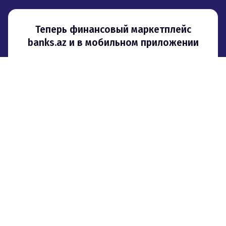
Теперь финансовый маркетплейс
banks.az и в мобильном приложении
О проекте
Реклама
Контакты
Партнерская программа
© 2008–
2026
,
ООО «Сити Груп». При использовании материалов
гиперссылка на banks.az обязательна
.
Мы используем файлы cookie для того, чтобы предоставить
пользователям больше возможностей при посещении сайта banks.az.
Пользовательское соглашение
Политика конфиденциальности