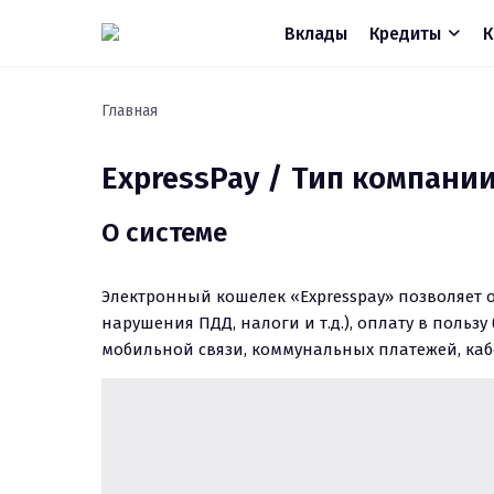
Вклады
Кредиты
К
Главная
ExpressPay / Тип компани
О системе
Электронный кошелек «Expresspay» позволяет 
нарушения ПДД, налоги и т.д.), оплату в польз
мобильной связи, коммунальных платежей, кабе
Помимо этого, посредством кошелька «Express
пользователями, пополнять баланс электронно
карты. Также создана возможность вывода сред