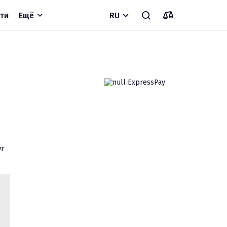
ти
Ещё
RU
г 