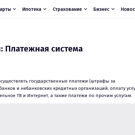
арты
Ипотека
Страхование
Бизнес
Новос
и: Платежная система
осуществлять государственные платежи (штрафы за 
у банков и небанковских кредитных организаций, оплату услу
льное ТВ и Интернет, а также платежи по прочим услугам.

pay» возможно осуществлять денежные переводы между 
го кошелька и совершать платежи посредством банковской 
ств на банковскую карту.