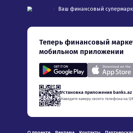
Ваш финансовый супермарк
Теперь финансовый маркетплейс banks.az и в
мобильном приложении
Установка приложения banks.az
Наведите камеру своего телефона на QR
О проекте
Реклама
Контакты
Партнерска