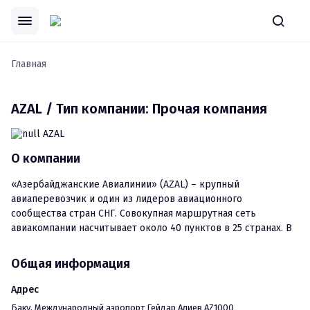
Главная
AZAL / Тип компании: Прочая компания
О компании
«Азербайджанские Авиалинии» (AZAL) – крупный 
авиаперевозчик и один из лидеров авиационного 
сообщества стран СНГ. Совокупная маршрутная сеть 
авиакомпании насчитывает около 40 пунктов в 25 странах. В 
2016 году «Азербайджанские Авиалинии» перевезли более 2 
миллионов пассажиров.

Общая информация
Самолеты гражданской авиации Азербайджана полностью 
соответствуют стандартам Международной организации 
Адрес
гражданской авиации (ICAO), а AZAL является членом самого 
Баку
, 
Международный аэропорт Гейдар Алиев AZ1000