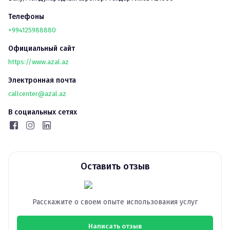
престижного объединения гражданской авиации -  
Международной ассоциации воздушного транспорта (IATA).

Телефоны
AZAL обладает одним из самых молодых самолетных парков, 
+994125988880
который насчитывает 23 воздушных судна.

Штаб-квартира AZAL расположена в Баку, в Международном 
Официальный сайт
аэропорту Гейдар Алиев, который отвечает требованиям 
https://www.azal.az
международных стандартов.
Электронная почта
callcenter@azal.az
В социальных сетях
Оставить отзыв
Расскажите о своем опыте использования услуг
Написать отзыв