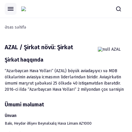
Əsas səhifə
AZAL / Şirkət növü: Şirkət
Şirkət haqqında
“Azərbaycan Hava Yolları” (AZAL) böyük aviadaşıyıcı və MDB 
ölkələrinin aviasiya icmasının liderlərindən biridir. Aviaşirkətin 
ümumi marşrut şəbəkəsi 25 ölkədə 40 istiqamətdən ibarətdir. 
2016-ci ildə “Azərbaycan Hava Yolları” 2 milyondan çox sərnişin 
daşımışdır.

Azərbaycanın mülki aviasiyasının təyyarələri Beynəlxalq Mülki 
Ümumi məlumat
Aviasiya Təşkilatının (İCAO) standartlarına tamamilə uyğundur, 
AZAL isə ən nüfuzlu mülki aviasiya təşkilatının -  Beynəlxalq 
Ünvan
Hava Nəqliyyatı Assosiasiyasının (İATA) üzvüdür.

Bakı
, 
Heydər Əliyev Beynəlxalq Hava Limanı AZ1000
AZAL 23 hava gəmisindən ibarət ən yeni təyyarə parkına malikdir. 
