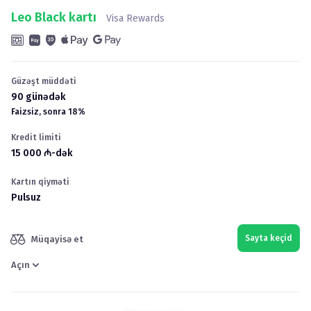
Leo Black kartı
Visa Rewards
Güzəşt müddəti
90
günədək
Faizsiz, sonra
18
%
Kredit limiti
15 000
₼
-dək
Kartın qiyməti
Pulsuz
Sayta keçid
Müqayisə et
Açın