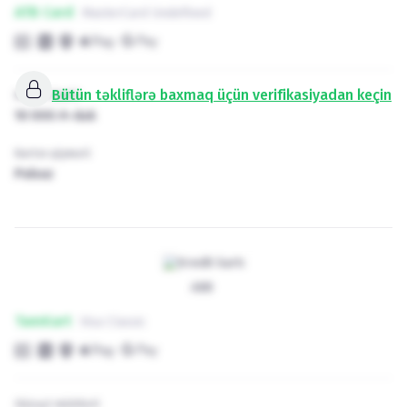
ATB Card
MasterCard Undefined
Bütün təkliflərə baxmaq üçün verifikasiyadan keçin
Kredit limiti
10 000
₼
-dək
Kartın qiyməti
Pulsuz
ABB
TamKart
Visa Classic
Güzəşt müddəti