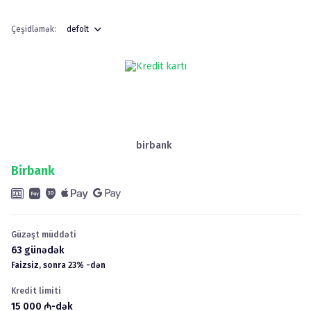
Çeşidləmək
:
defolt
birbank
Birbank
Güzəşt müddəti
63
günədək
Faizsiz, sonra
23
%
-dən
Kredit limiti
15 000
₼
-dək