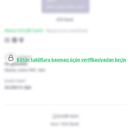
AFB Bank
Mono Kredit kartı
MasterCard Undefined
Güzəşt müddəti
Bütün təkliflərə baxmaq üçün verifikasiyadan keçin
50
günədək
Faizsiz, sonra
18
%
-dən
Kredit limiti
30 000
₼
-dək
Azər-Türk Bank