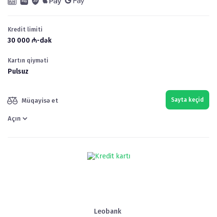
Kredit limiti
30 000
₼
-dək
Kartın qiyməti
Pulsuz
Sayta keçid
Müqayisə et
Açın
Leobank