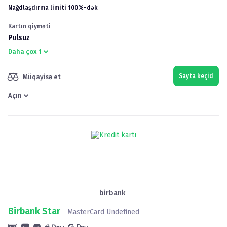
Nağdlaşdırma limiti
100
%
-dək
Kartın qiyməti
Pulsuz
Daha çox
1
Sayta keçid
Müqayisə et
Açın
birbank
Birbank Star
MasterCard Undefined