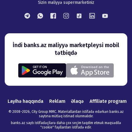
Sizin maliyyə supermarketiniz
İndi banks.az maliyyə marketpleysi mobil
tətbiqdə
Layihə haqqında
Reklam
Əlaqə
Affiliate program
© 2008–
2026
,
City Group MMC. Materiallardan istifadə edərkən banks.az
saytına mütləq istinad olunmalıdır
.
banks.az saytı istifadəçilərə daha çox seçim təqdim etmək məqsədilə
"cookie" fayllardan istifadə edir.