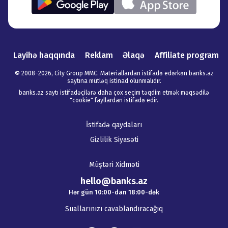
Layihə haqqında
Reklam
Əlaqə
Affiliate program
© 2008–
2026
,
City Group MMC. Materiallardan istifadə edərkən banks.az
saytına mütləq istinad olunmalıdır
.
banks.az saytı istifadəçilərə daha çox seçim təqdim etmək məqsədilə
"cookie" fayllardan istifadə edir.
İstifadə qaydaları
Gizlilik Siyasəti
Müştəri Xidməti
hello@banks.az
Hər gün 10:00-dan 18:00-dək
Suallarınızı cavablandıracağıq