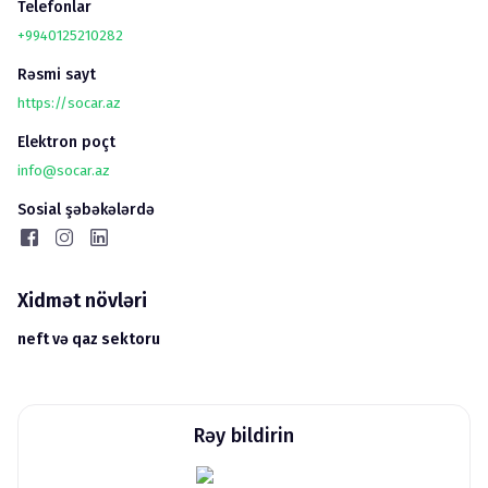
Telefonlar
+9940125210282
Rəsmi sayt
https://socar.az
Elektron poçt
info@socar.az
Sosial şəbəkələrdə
Xidmət növləri
neft və qaz sektoru
Rəy bildirin