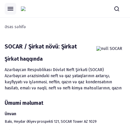
Əsas səhifə
SOCAR / Şirkət növü: Şirkət
Şirkət haqqında
Azərbaycan Respublikası Dövlət Neft Şirkəti (SOCAR) 
Azərbaycan ərazisindəki neft və qaz yataqlarının axtarışı, 
kəşfiyyatı və işlənməsi, neftin, qazın və qaz kondensatının 
hasilatı, emalı və nəqli, neft və neft-kimya məhsullarının, qazın 
daxili və xarici bazarlarda satışı, habelə ölkə ərazisində 
sənayenin və əhalinin təbii qazla təchizatı ilə məşğul olur. 
Ümumi məlumat
SOCAR-ın tərkibində 3 istehsalat birliyi, 1 neft və 1 qaz emalı 
zavodu, Dərin Özüllər Zavodu, 2 trest, 1 institut daxil olmaqla 
Ünvan
hüquqi şəxs statusuna malik 23, qeyri-hüquqi şəxs statusuna 
Bakı
, 
Heydər Əliyev prospekti 121, SOCAR Tower AZ 1029
malik 4 qurum fəaliyyət göstərir.