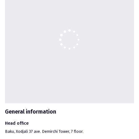
возможно осуществлять денежные переводы между 
пользователями, пополнять баланс электронного кошелька и 
совершать платежи посредством банковской карты. Также 
создана возможность вывода средств на банковскую карту.
General information
Head office
Baku
, 
Xodjali 37 ave. Demirchi Tower, 7 floor.