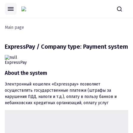
Main page
ExpressPay / Company type: Payment system
About the system
Электронный кошелек «Expresspay» позволяет 
осуществлять государственные платежи (штрафы за 
нарушения ПДД, налоги и т.д.), оплату в пользу банков и 
небанковских кредитных организаций, оплату услуг 
мобильной связи, коммунальных платежей, кабельное ТВ и 
Интернет, а также платежи по прочим услугам.

Помимо этого, посредством кошелька «Expresspay» 