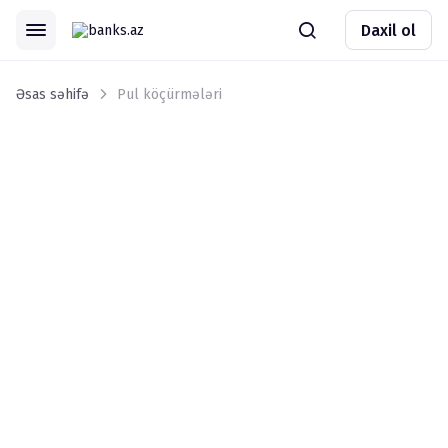
Daxil ol
Əsas səhifə
Pul köçürmələri