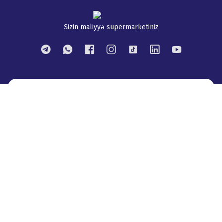
Sizin maliyyə supermarketiniz
İndi banks.az maliyyə marketpleysi mobil
tətbiqdə
Layihə haqqında
Reklam
Əlaqə
Affiliate program
© 2008–
2026
,
City Group MMC. Materiallardan istifadə edərkən banks.az
saytına mütləq istinad olunmalıdır
.