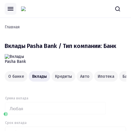
Главная
Вклады
Pasha Bank / Тип компании: Банк
О банке
Вклады
Кредиты
Авто
Ипотека
Ба
Сумма вклада
Любая
Срок вклада