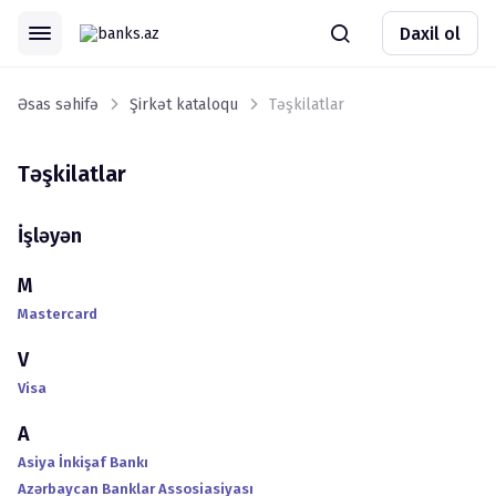
Daxil ol
Əsas səhifə
Şirkət kataloqu
Təşkilatlar
Təşkilatlar
İşləyən
M
Mastercard
V
Visa
A
Asiya İnkişaf Bankı
Azərbaycan Banklar Assosiasiyası