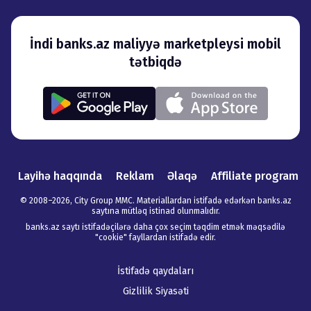
İndi banks.az maliyyə marketpleysi mobil
tətbiqdə
Layihə haqqında
Reklam
Əlaqə
Affiliate program
© 2008–
2026
,
City Group MMC. Materiallardan istifadə edərkən banks.az
saytına mütləq istinad olunmalıdır
.
banks.az saytı istifadəçilərə daha çox seçim təqdim etmək məqsədilə
"cookie" fayllardan istifadə edir.
İstifadə qaydaları
Gizlilik Siyasəti