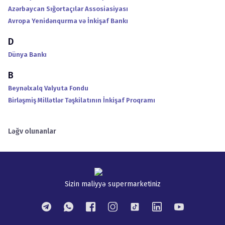
Azərbaycan Sığortaçılar Assosiasiyası
Avropa Yenidənqurma və İnkişaf Bankı
D
Dünya Bankı
B
Beynəlxalq Valyuta Fondu
Birləşmiş Millətlər Təşkilatının İnkişaf Proqramı
Ləğv olunanlar
Sizin maliyyə supermarketiniz