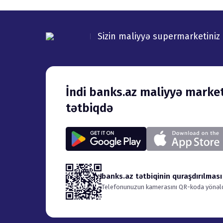
Sizin maliyyə supermarketiniz
İndi banks.az maliyyə marketpleysi mobil
tətbiqdə
banks.az tətbiqinin quraşdırılması
Telefonunuzun kamerasını QR-koda yönəldi