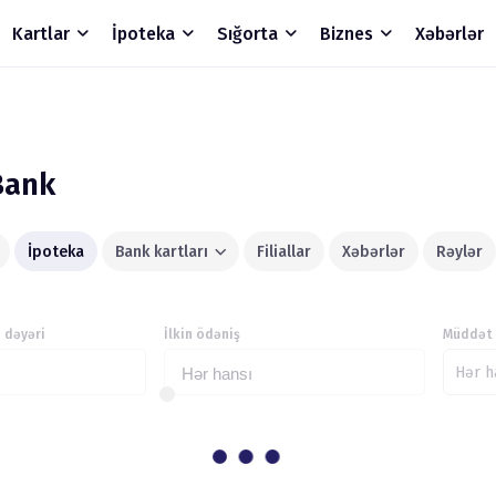
Kartlar
İpoteka
Sığorta
Biznes
Xəbərlər
Bank
İpoteka
Bank kartları
Filiallar
Xəbərlər
Rəylər
 dəyəri
İlkin ödəniş
Müddət
Hər h
Hər hansı