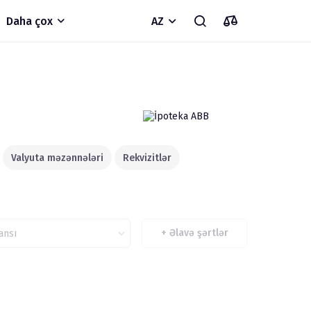
Daha çox
AZ
Valyuta məzənnələri
Rekvizitlər
+
Əlavə şərtlər
ansı