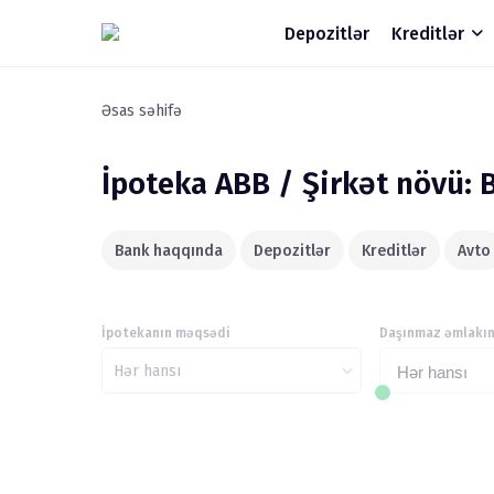
Depozitlər
Kreditlər
Əsas səhifə
İpoteka
ABB / Şirkət növü: 
Bank haqqında
Depozitlər
Kreditlər
Avto
İpotekanın məqsədi
Daşınmaz əmlakın
Hər hansı
Hər hansı