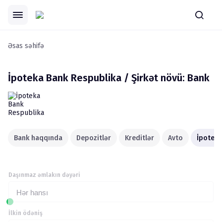
Əsas səhifə
İpoteka
Bank Respublika / Şirkət növü: Bank
Bank haqqında
Depozitlər
Kreditlər
Avto
İpoteka
Daşınmaz əmlakın dəyəri
Hər hansı
İlkin ödəniş