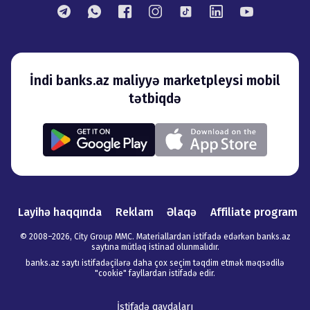
İndi banks.az maliyyə marketpleysi mobil
tətbiqdə
Layihə haqqında
Reklam
Əlaqə
Affiliate program
© 2008–
2026
,
City Group MMC. Materiallardan istifadə edərkən banks.az
saytına mütləq istinad olunmalıdır
.
banks.az saytı istifadəçilərə daha çox seçim təqdim etmək məqsədilə
"cookie" fayllardan istifadə edir.
İstifadə qaydaları