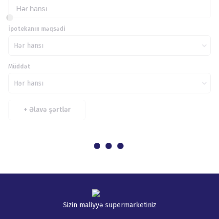
Hər hansı
İpotekanın məqsədi
Hər hansı
Müddət
Hər hansı
+
Əlavə şərtlər
Sizin maliyyə supermarketiniz