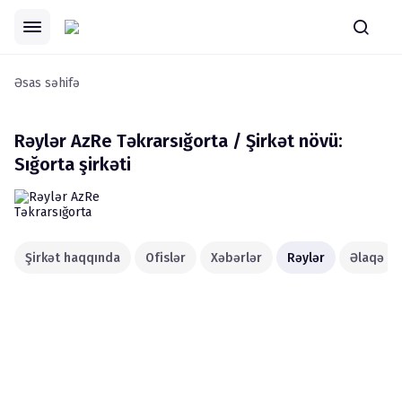
Əsas səhifə
Rəylər
AzRe Təkrarsığorta / Şirkət növü:
Sığorta şirkəti
Şirkət haqqında
Ofislər
Xəbərlər
Rəylər
Əlaqə