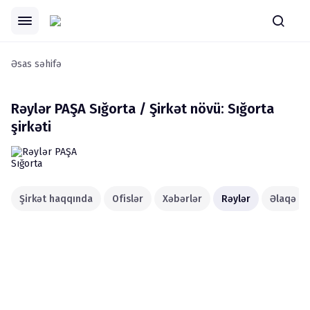
Əsas səhifə
Rəylər
PAŞA Sığorta / Şirkət növü: Sığorta
şirkəti
Şirkət haqqında
Ofislər
Xəbərlər
Rəylər
Əlaqə