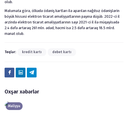
olub.
Məlumata görə, ölkədə ödəniş kartları ilə aparılan nağdsız ödənişlərin
böyük hissəsi elektron ticarət əməliyyatlarının payına düşüb. 2022-ci il
ərzində elektron ticarət əməliyyatlarının sayı 2021-ci il ilə müqayisədə
2.4 dəfə artaraq 261 mln. ədəd, həcmi isə 2.5 dəfə artaraq 18.5 mlrd.
manat olub.
Teqlər
:
kredit kartı
debet kartı
Oxşar xəbərlər
Maliyyə