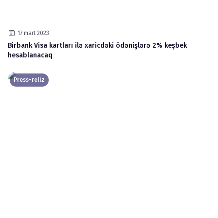
17 mart 2023
Birbank Visa kartları ilə xaricdəki ödənişlərə 2% keşbek
hesablanacaq
Press-reliz