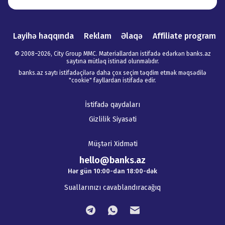
Layihə haqqında
Reklam
Əlaqə
Affiliate program
© 2008–
2026
,
City Group MMC. Materiallardan istifadə edərkən banks.az
saytına mütləq istinad olunmalıdır
.
banks.az saytı istifadəçilərə daha çox seçim təqdim etmək məqsədilə
"cookie" fayllardan istifadə edir.
İstifadə qaydaları
Gizlilik Siyasəti
Müştəri Xidməti
hello@banks.az
Hər gün 10:00-dan 18:00-dək
Suallarınızı cavablandıracağıq