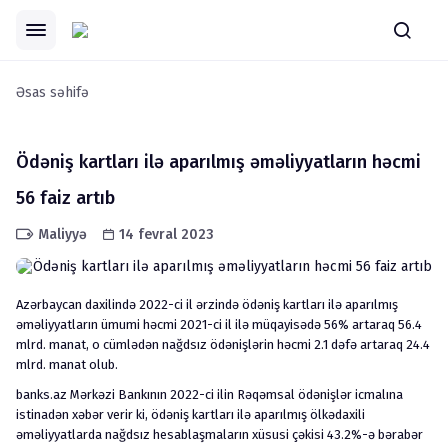
Əsas səhifə
Ödəniş kartları ilə aparılmış əməliyyatların həcmi
56 faiz artıb
Maliyyə
14 fevral 2023
Azərbaycan daxilində 2022-ci il ərzində ödəniş kartları ilə aparılmış
əməliyyatların ümumi həcmi 2021-ci il ilə müqayisədə 56% artaraq 56.4
mlrd. manat, o cümlədən nağdsız ödənişlərin həcmi 2.1 dəfə artaraq 24.4
mlrd. manat olub.
banks.az Mərkəzi Bankının 2022-ci ilin Rəqəmsal ödənişlər icmalına
istinadən xəbər verir ki, ödəniş kartları ilə aparılmış ölkədaxili
əməliyyatlarda nağdsız hesablaşmaların xüsusi çəkisi 43.2%-ə bərabər