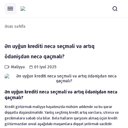
Əsas səhifə
Ən uyğun krediti necə seçməli və artıq
ödənişdən necə qaçmalı?
Maliyyə
01 iyul 2025
Ən uyğun krediti necə seçməli və artıq ödənişdən necə
qaçmalı?
Kredit götürmək maliyyə həyatınızda mühüm addımdır və bu qərar
diqqətlə düşünülməlidir. Yanlış seçilmiş kredit artıq xərclərə, stresə və
gecikmələrə səbəb ola bilər. Belə halların qarşısını almaq üçün kredit
götürməzdən əvvəl aşağıdakı məqamlara diqqət yetirmək vacibdir.