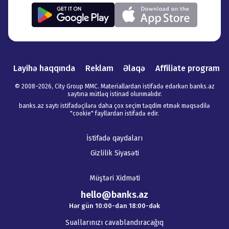
Layihə haqqında
Reklam
Əlaqə
Affiliate program
© 2008–
2026
,
City Group MMC. Materiallardan istifadə edərkən banks.az
saytına mütləq istinad olunmalıdır
.
banks.az saytı istifadəçilərə daha çox seçim təqdim etmək məqsədilə
"cookie" fayllardan istifadə edir.
İstifadə qaydaları
Gizlilik Siyasəti
Müştəri Xidməti
hello@banks.az
Hər gün 10:00-dan 18:00-dək
Suallarınızı cavablandıracağıq