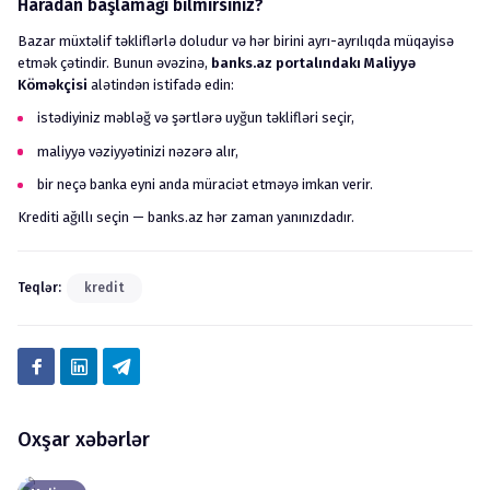
Haradan başlamağı bilmirsiniz?
Bazar müxtəlif təkliflərlə doludur və hər birini ayrı-ayrılıqda müqayisə
etmək çətindir. Bunun əvəzinə,
banks.az portalındakı Maliyyə
Köməkçisi
alətindən istifadə edin:
istədiyiniz məbləğ və şərtlərə uyğun təklifləri seçir,
maliyyə vəziyyətinizi nəzərə alır,
bir neçə banka eyni anda müraciət etməyə imkan verir.
Krediti ağıllı seçin —
banks.az
hər zaman yanınızdadır.
Teqlər
:
kredit
Oxşar xəbərlər