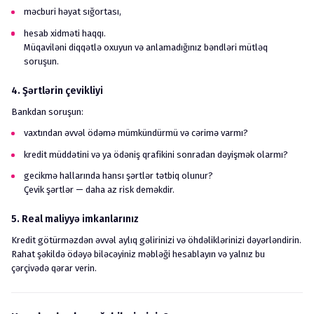
məcburi həyat sığortası,
hesab xidməti haqqı.
Müqaviləni diqqətlə oxuyun və anlamadığınız bəndləri mütləq
soruşun.
4. Şərtlərin çevikliyi
Bankdan soruşun:
vaxtından əvvəl ödəmə mümkündürmü və cərimə varmı?
kredit müddətini və ya ödəniş qrafikini sonradan dəyişmək olarmı?
gecikmə hallarında hansı şərtlər tətbiq olunur?
Çevik şərtlər — daha az risk deməkdir.
5. Real maliyyə imkanlarınız
Kredit götürməzdən əvvəl aylıq gəlirinizi və öhdəliklərinizi dəyərləndirin.
Rahat şəkildə ödəyə biləcəyiniz məbləği hesablayın və yalnız bu
çərçivədə qərar verin.