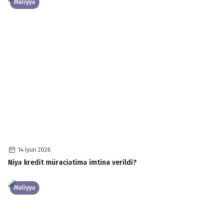
Maliyyə
14 iyun 2026
Niyə kredit müraciətimə imtina verildi?
Maliyyə