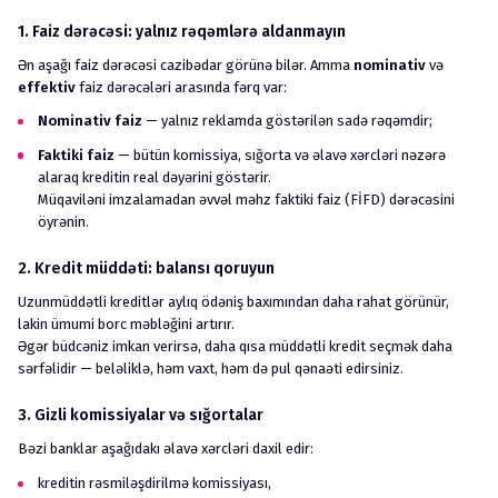
1. Faiz dərəcəsi: yalnız rəqəmlərə aldanmayın
Ən aşağı faiz dərəcəsi cazibədar görünə bilər. Amma
nominativ
və
effektiv
faiz dərəcələri arasında fərq var:
Nominativ faiz
— yalnız reklamda göstərilən sadə rəqəmdir;
Faktiki faiz
— bütün komissiya, sığorta və əlavə xərcləri nəzərə
alaraq kreditin real dəyərini göstərir.
Müqaviləni imzalamadan əvvəl məhz faktiki faiz (FİFD) dərəcəsini
öyrənin.
2. Kredit müddəti: balansı qoruyun
Uzunmüddətli kreditlər aylıq ödəniş baxımından daha rahat görünür,
lakin ümumi borc məbləğini artırır.
Əgər büdcəniz imkan verirsə, daha qısa müddətli kredit seçmək daha
sərfəlidir — beləliklə, həm vaxt, həm də pul qənaəti edirsiniz.
3. Gizli komissiyalar və sığortalar
Bəzi banklar aşağıdakı əlavə xərcləri daxil edir:
kreditin rəsmiləşdirilmə komissiyası,